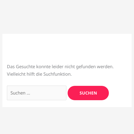
Zum
Inhalt
springen
Suchen
nach:
baensch&weh
Das Gesuchte konnte leider nicht gefunden werden.
Vielleicht hilft die Suchfunktion.