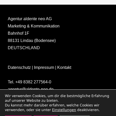
Agentur aldente neo AG
Marketing & Kommunikation
Bahnhof 1F
88131 Lindau (Bodensee)
DEUTSCHLAND
Datenschutz
|
Impressum
|
Kontakt
Tel.
+49 8382 277564-0
agentur@aldente-neo.de
Wir verwenden Cookies, um dir die bestmögliche Erfahrung
auf unserer Website zu bieten.
Folge aldente neo auf LinkedIn!
Du kannst mehr darüber erfahren, welche Cookies wir
verwenden, oder sie unter
Einstellungen
deaktivieren.